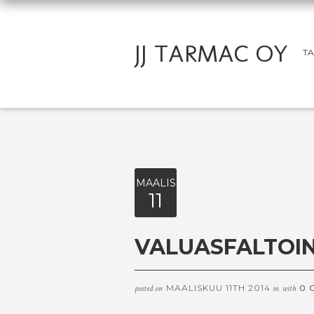
JJ TARMAC OY
TA
MAALIS
11
VALUASFALTOIN
MAALISKUU 11TH 2014
0 
posted on
in
with