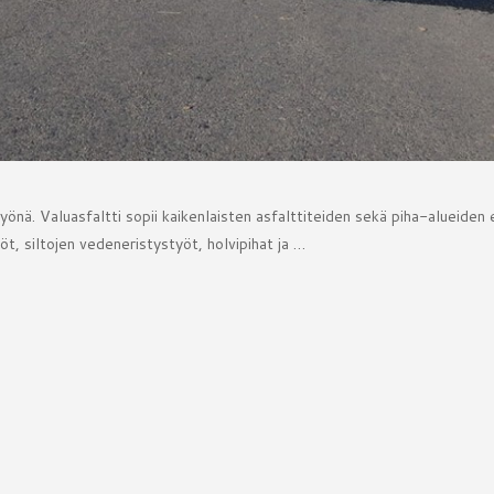
työnä. Valuasfaltti sopii kaikenlaisten asfalttiteiden sekä piha-alueiden e
, siltojen vedeneristystyöt, holvipihat ja …